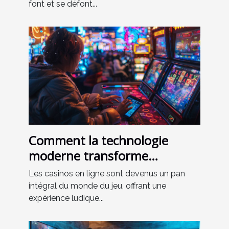
font et se défont...
Comment la technologie
moderne transforme
l'expérience des casinos en
Les casinos en ligne sont devenus un pan
ligne
intégral du monde du jeu, offrant une
expérience ludique...