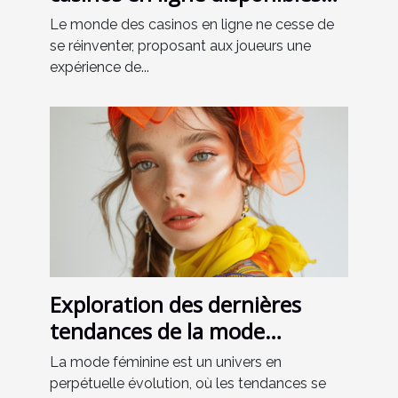
en 2025
Le monde des casinos en ligne ne cesse de
se réinventer, proposant aux joueurs une
expérience de...
Exploration des dernières
tendances de la mode
féminine sur un site de e-
La mode féminine est un univers en
commerce
perpétuelle évolution, où les tendances se