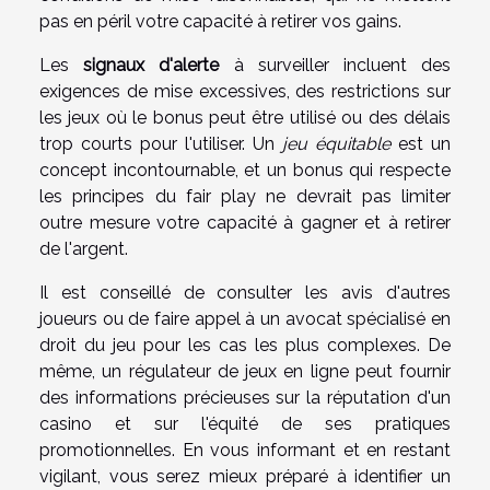
pas en péril votre capacité à retirer vos gains.
Les
signaux d'alerte
à surveiller incluent des
exigences de mise excessives, des restrictions sur
les jeux où le bonus peut être utilisé ou des délais
trop courts pour l'utiliser. Un
jeu équitable
est un
concept incontournable, et un bonus qui respecte
les principes du fair play ne devrait pas limiter
outre mesure votre capacité à gagner et à retirer
de l'argent.
Il est conseillé de consulter les avis d'autres
joueurs ou de faire appel à un avocat spécialisé en
droit du jeu pour les cas les plus complexes. De
même, un régulateur de jeux en ligne peut fournir
des informations précieuses sur la réputation d'un
casino et sur l'équité de ses pratiques
promotionnelles. En vous informant et en restant
vigilant, vous serez mieux préparé à identifier un