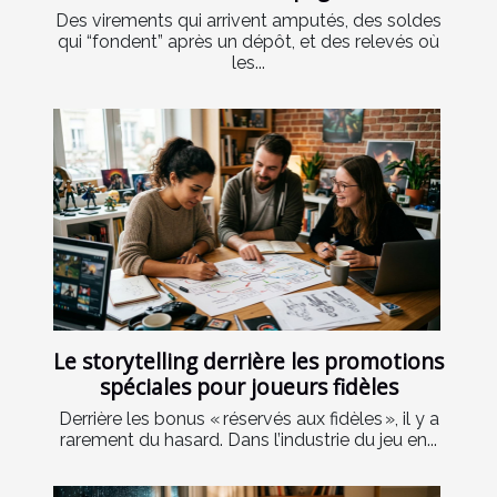
Des virements qui arrivent amputés, des soldes
qui “fondent” après un dépôt, et des relevés où
les...
Le storytelling derrière les promotions
spéciales pour joueurs fidèles
Derrière les bonus « réservés aux fidèles », il y a
rarement du hasard. Dans l’industrie du jeu en...