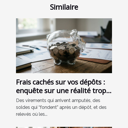
Similaire
Frais cachés sur vos dépôts :
enquête sur une réalité trop
ignorée
Des virements qui arrivent amputés, des
soldes qui “fondent” après un dépôt, et des
relevés où les...