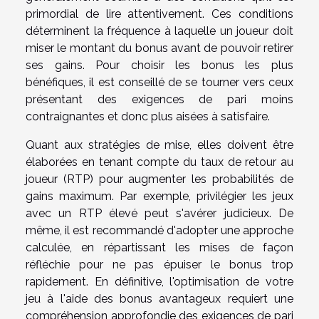
primordial de lire attentivement. Ces conditions
déterminent la fréquence à laquelle un joueur doit
miser le montant du bonus avant de pouvoir retirer
ses gains. Pour choisir les bonus les plus
bénéfiques, il est conseillé de se tourner vers ceux
présentant des exigences de pari moins
contraignantes et donc plus aisées à satisfaire.
Quant aux stratégies de mise, elles doivent être
élaborées en tenant compte du taux de retour au
joueur (RTP) pour augmenter les probabilités de
gains maximum. Par exemple, privilégier les jeux
avec un RTP élevé peut s'avérer judicieux. De
même, il est recommandé d'adopter une approche
calculée, en répartissant les mises de façon
réfléchie pour ne pas épuiser le bonus trop
rapidement. En définitive, l'optimisation de votre
jeu à l'aide des bonus avantageux requiert une
compréhension approfondie des exigences de pari