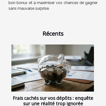
bon bonus et à maximiser vos chances de gagner
sans mauvaise surprise.
Récents
Frais cachés sur vos dépôts : enquête
sur une réalité trop ignorée