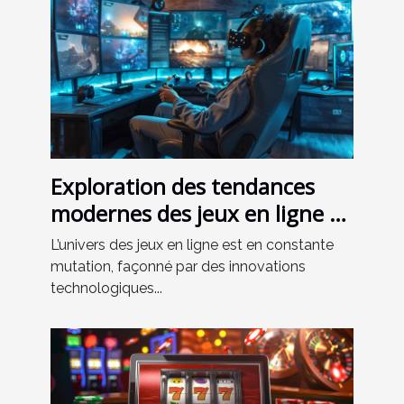
Exploration des tendances
modernes des jeux en ligne et
leur évolution
L’univers des jeux en ligne est en constante
mutation, façonné par des innovations
technologiques...