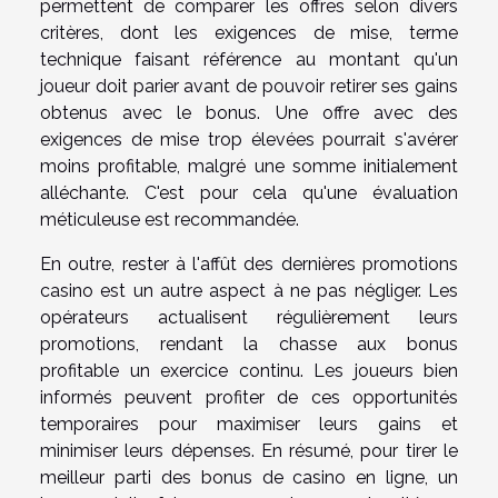
permettent de comparer les offres selon divers
critères, dont les exigences de mise, terme
technique faisant référence au montant qu'un
joueur doit parier avant de pouvoir retirer ses gains
obtenus avec le bonus. Une offre avec des
exigences de mise trop élevées pourrait s'avérer
moins profitable, malgré une somme initialement
alléchante. C'est pour cela qu'une évaluation
méticuleuse est recommandée.
En outre, rester à l'affût des dernières promotions
casino est un autre aspect à ne pas négliger. Les
opérateurs actualisent régulièrement leurs
promotions, rendant la chasse aux bonus
profitable un exercice continu. Les joueurs bien
informés peuvent profiter de ces opportunités
temporaires pour maximiser leurs gains et
minimiser leurs dépenses. En résumé, pour tirer le
meilleur parti des bonus de casino en ligne, un