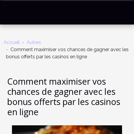
Accueil
Autres
Comment maximiser vos chances de gagner avec les
bonus offerts par les casinos en ligne
Comment maximiser vos
chances de gagner avec les
bonus offerts par les casinos
en ligne