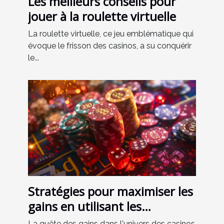
Les meilleurs conseils pour
jouer à la roulette virtuelle
La roulette virtuelle, ce jeu emblématique qui
évoque le frisson des casinos, a su conquérir
le...
Stratégies pour maximiser les
gains en utilisant les
promotions de casino
La quête des gains dans l'univers des casinos