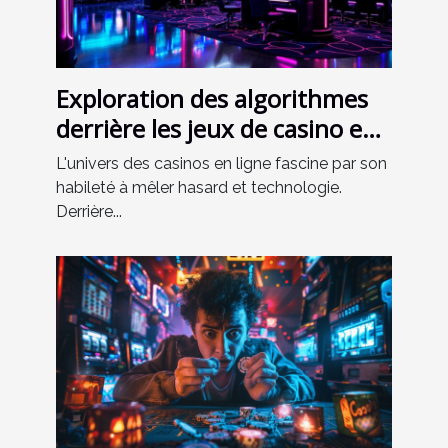
Exploration des algorithmes
derrière les jeux de casino en
ligne
L'univers des casinos en ligne fascine par son
habileté à mêler hasard et technologie.
Derrière...