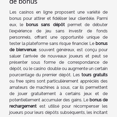
de bonus
Les casinos en ligne proposent une variété de
bonus pour attirer et fidéliser leur clientèle. Parmi
eux, le
bonus sans dépôt
permet de débuter
l'expérience de jeu sans investir de fonds
personnels, offrant une opportunité unique de
tester la plateforme sans risque financier. Le
bonus
de bienvenue
, souvent généreux, est conçu pour
saluer l'arrivée de nouveaux joueurs et peut se
présenter sous forme de correspondance de
dépôt, où le casino double ou augmente un certain
pourcentage du premier dépôt. Les
tours gratuits
ou free spins sont particulièrement appréciés des
amateurs de machines à sous, car ils permettent
de jouer gratuitement à certains jeux et de
potentiellement accumuler des gains. Le
bonus de
rechargement
est utilisé pour récompenser les
joueurs pour leurs dépôts subséquents, les incitant