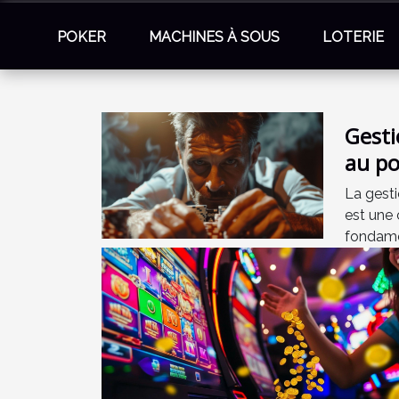
POKER
MACHINES À SOUS
LOTERIE
Gesti
au po
pour 
La gesti
série
est une
profi
fondame
désireux 