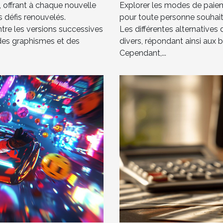
, offrant à chaque nouvelle
Explorer les modes de paiem
 défis renouvelés.
pour toute personne souhaitan
ntre les versions successives
Les différentes alternatives 
 des graphismes et des
divers, répondant ainsi aux b
Cependant,...