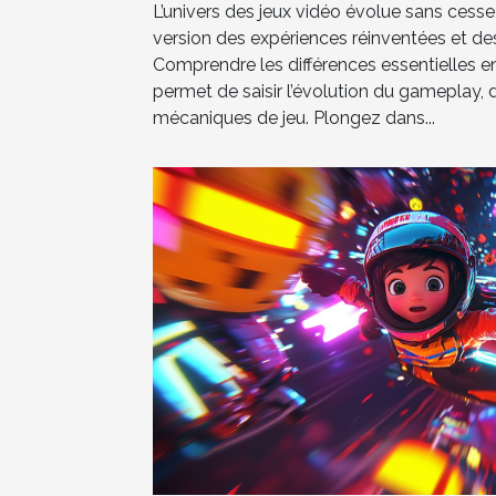
L’univers des jeux vidéo évolue sans cesse
version des expériences réinventées et des
Comprendre les différences essentielles e
permet de saisir l’évolution du gameplay,
mécaniques de jeu. Plongez dans...