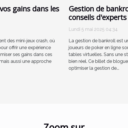
vos gains dans les
Gestion de bankrol
conseils d'experts 
Lundi 5 mai 2025 04:34
ent des mini-jeux crash, où
La gestion de bankroll est 
pour offrir une expérience
joueurs de poker en ligne so
imiser ses gains dans ces
tables virtuelles. Sans une st
 mais aussi une approche
bien réel. Ce billet de blog
optimiser la gestion de...
Zoom sur