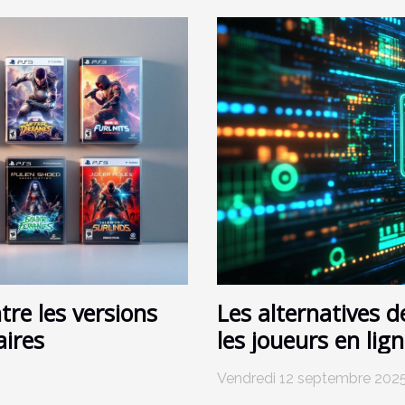
tre les versions
Les alternatives 
aires
les joueurs en lig
Vendredi 12 septembre 2025