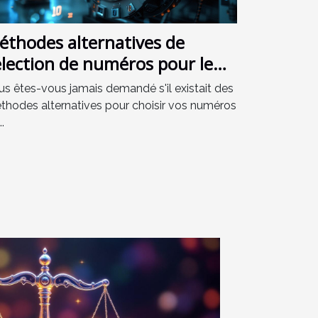
éthodes alternatives de
élection de numéros pour le
oto expériences et
us êtes-vous jamais demandé s'il existait des
émoignages
thodes alternatives pour choisir vos numéros
..