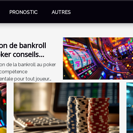
PRONOSTIC
AUTRES
on de bankroll
ker conseils
les joueurs
on de la bankroll au poker
ux en quête de
 compétence
t à long terme
ntale pour tout joueur
de...