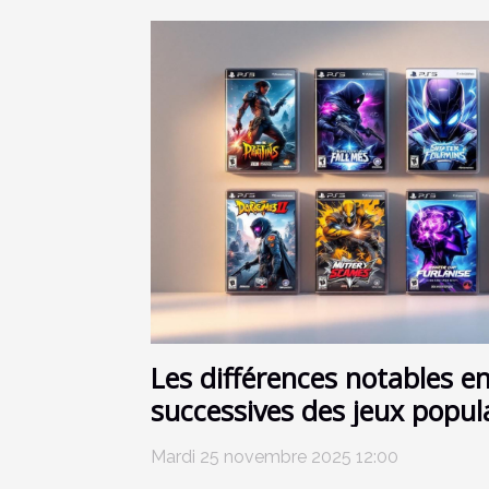
Les différences notables en
successives des jeux popul
Mardi 25 novembre 2025 12:00